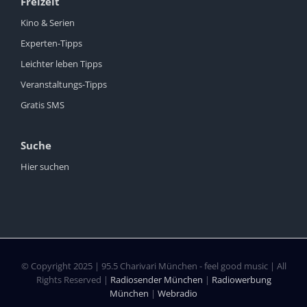
Freizeit
Kino & Serien
Experten-Tipps
Leichter leben Tipps
Veranstaltungs-Tipps
Gratis SMS
Suche
Hier suchen
© Copyright 2025 | 95.5 Charivari München - feel good music | All
Rights Reserved |
Radiosender München
|
Radiowerbung
München
|
Webradio