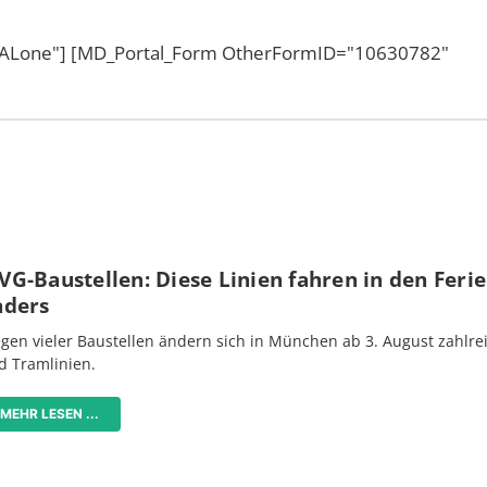
eftALone"] [MD_Portal_Form OtherFormID="10630782"
G-Baustellen: Diese Linien fahren in den Feri
nders
gen vieler Baustellen ändern sich in München ab 3. August zahlre
d Tramlinien.
MEHR LESEN ...