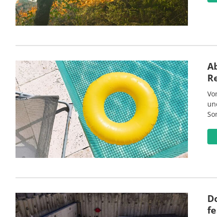
Ab
R
Vo
un
So
D
fe