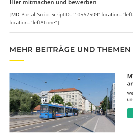
Hier mitmachen und bewerben
[MD_Portal_Script ScriptID="10567509" location="l
location="leftALone"]
MEHR BEITRÄGE UND THEMEN
MV
a
We
un