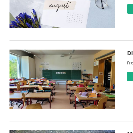
D
Fre