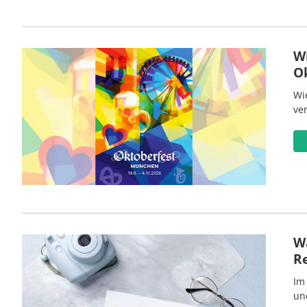
W
O
Wi
ve
Wa
R
Im
un