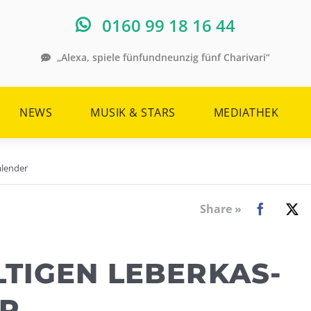
0160 99 18 16 44
„Alexa, spiele fünfundneunzig fünf Charivari“
NEWS
MUSIK & STARS
MEDIATHEK
alender
Share »
TIGEN LEBERKAS-
R