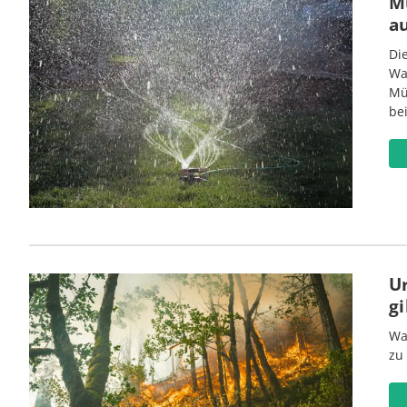
M
a
Di
Wa
Mü
be
U
gi
Wa
zu