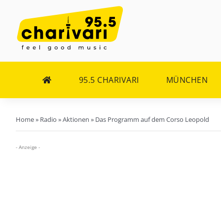
Zum
Inhalt
springen
95.5 CHARIVARI
MÜNCHEN
Home
»
Radio
»
Aktionen
»
Das Programm auf dem Corso Leopold
- Anzeige -