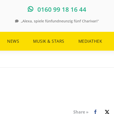
0160 99 18 16 44
„Alexa, spiele fünfundneunzig fünf Charivari“
NEWS
MUSIK & STARS
MEDIATHEK
Share »