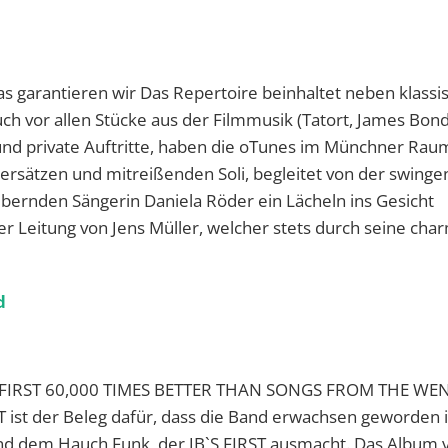
as garantieren wir Das Repertoire beinhaltet neben klassi
ch vor allen Stücke aus der Filmmusik (Tatort, James Bo
und private Auftritte, haben die oTunes im Münchner Ra
rsätzen und mitreißenden Soli, begleitet von der swing
bernden Sängerin Daniela Röder ein Lächeln ins Gesicht
er Leitung von Jens Müller, welcher stets durch seine cha
d
 FIRST 60,000 TIMES BETTER THAN SONGS FROM THE WE
 ist der Beleg dafür, dass die Band erwachsen geworden i
nd dem Hauch Funk, der JB`S FIRST ausmacht. Das Album 