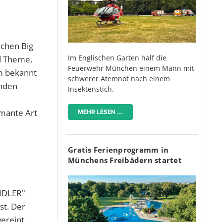
schen Big
Im Englischen Garten half die
nd Theme,
Feuerwehr München einem Mann mit
um bekannt
schwerer Atemnot nach einem
enden
Insektenstich.
rmante Art
MEHR LESEN ...
Gratis Ferienprogramm in
Münchens Freibädern startet
NDLER"
st. Der
vereint