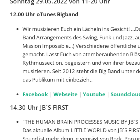
Sonntag 29.05.2022 von 11-20 Uhr
12.00 Uhr oTunes Bigband
Wir musizieren Euch ein Lächeln ins Gesicht! …D
Band Arrangements des Swing, Funk und Jazz, au
Mission Impossible…) Verschiedene öffentliche 
gemacht. Lasst Euch von atemberaubenden Bläse
Rythmussection, begeistern und von ihrer bezau
musizieren. Seit 2012 steht die Big Band unter d
das Publikum mit einbezieht.
Facebook
|
Webseite
|
Youtube
|
Soundclou
14.30 Uhr JB´S FIRST
"THE HUMAN BRAIN PROCESSES MUSIC BY JB`S
Das aktuelle Album LITTLE WORLD von JB`S FIRST
Sound ist mehr denn je geprägt von Rock, Pop u