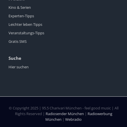
Kino & Serien
Experten-Tipps
Leichter leben Tipps
Veranstaltungs-Tipps
Gratis SMS
Suche
Hier suchen
© Copyright 2025 | 95.5 Charivari München - feel good music | All
Rights Reserved |
Radiosender München
|
Radiowerbung
München
|
Webradio