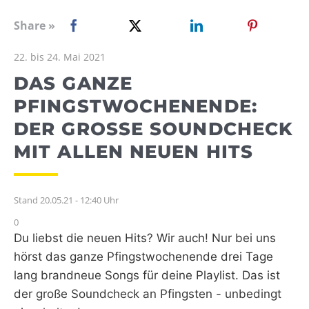
WEBRADIO
Share »
22. bis 24. Mai 2021
DAS GANZE
PFINGSTWOCHENENDE:
DER GROSSE SOUNDCHECK M
IT ALLEN NEUEN HITS
Stand 20.05.21 - 12:40 Uhr
0
Du liebst die neuen Hits? Wir auch! Nur bei uns
hörst das ganze Pfingstwochenende drei Tage
lang brandneue Songs für deine Playlist. Das ist
der große Soundcheck an Pfingsten - unbedingt