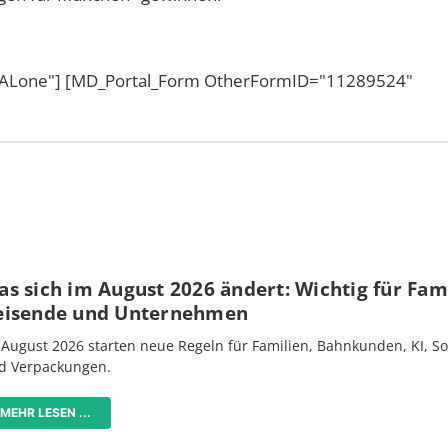
eftALone"] [MD_Portal_Form OtherFormID="11289524"
s sich im August 2026 ändert: Wichtig für Fami
eisende und Unternehmen
 August 2026 starten neue Regeln für Familien, Bahnkunden, KI, S
d Verpackungen.
MEHR LESEN ...