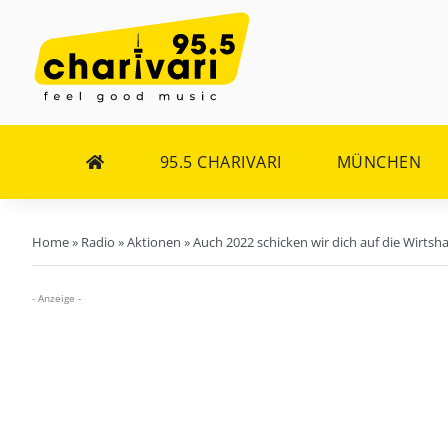
Zum
Inhalt
springen
95.5 CHARIVARI
MÜNCHEN
Home
»
Radio
»
Aktionen
»
Auch 2022 schicken wir dich auf die Wirts
- Anzeige -