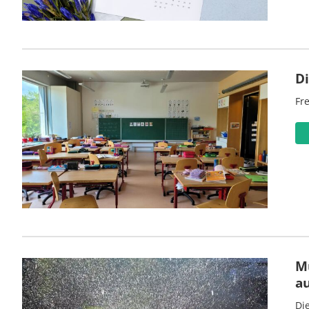
D
Fre
M
a
Di