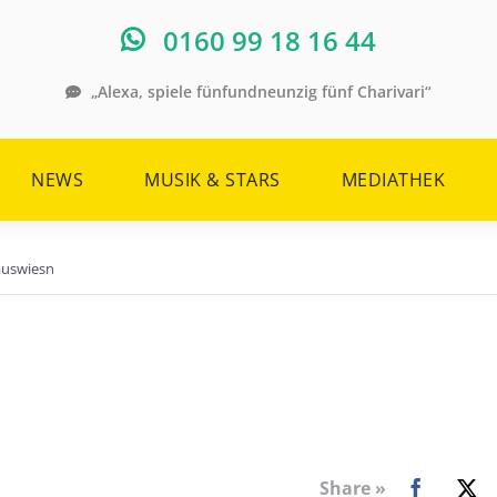
0160 99 18 16 44
„Alexa, spiele fünfundneunzig fünf Charivari“
NEWS
MUSIK & STARS
MEDIATHEK
hauswiesn
Share »