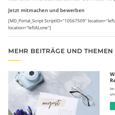
Jetzt mitmachen und bewerben
[MD_Portal_Script ScriptID="10567509" location="l
location="leftALone"]
MEHR BEITRÄGE UND THEMEN
Wa
R
Im
un