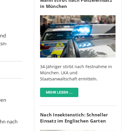
in München
und
sn-
34-Jähriger stirbt nach Festnahme in
München. LKA und
Staatsanwaltschaft ermitteln.
MEHR LESEN ...
ren
Nach Insektenstich: Schneller
Einsatz im Englischen Garten
ehn nach