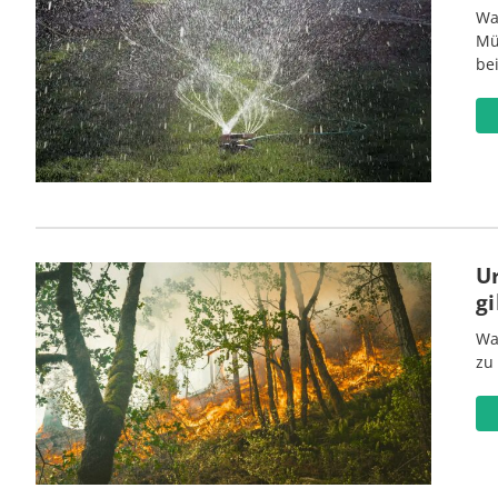
Wa
Mü
be
U
gi
Wa
zu