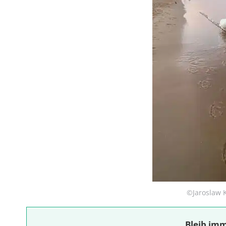
©Jaroslaw 
Bleib imm