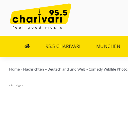
Zum
Inhalt
springen
95.5 CHARIVARI
MÜNCHEN
Home
»
Nachrichten
»
Deutschland und Welt
»
Comedy Wildlife Photogr
- Anzeige -