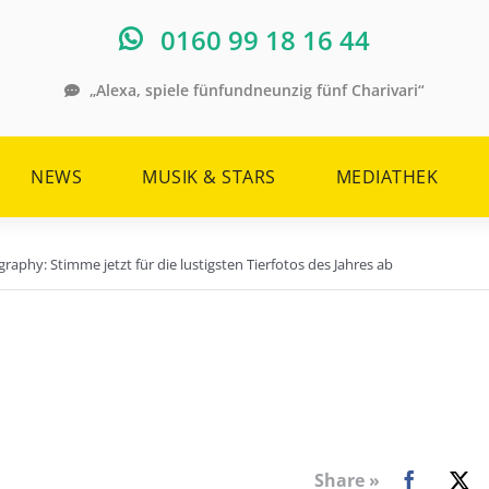
0160 99 18 16 44
„Alexa, spiele fünfundneunzig fünf Charivari“
NEWS
MUSIK & STARS
MEDIATHEK
aphy: Stimme jetzt für die lustigsten Tierfotos des Jahres ab
Share »