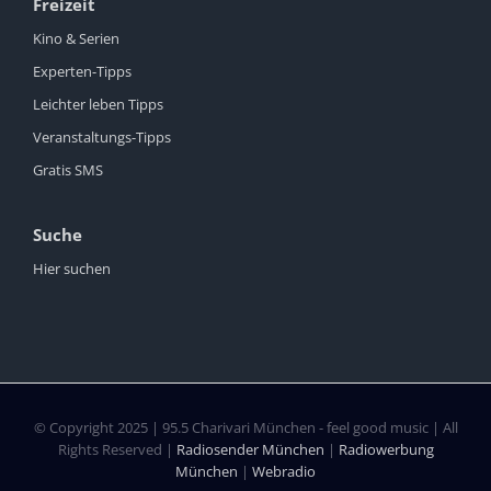
Freizeit
Kino & Serien
Experten-Tipps
Leichter leben Tipps
Veranstaltungs-Tipps
Gratis SMS
Suche
Hier suchen
© Copyright 2025 | 95.5 Charivari München - feel good music | All
Rights Reserved |
Radiosender München
|
Radiowerbung
München
|
Webradio