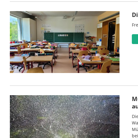
D
Fre
M
a
Di
Wa
Mü
be