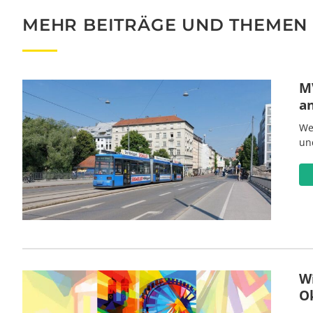
MEHR BEITRÄGE UND THEMEN
MV
a
We
un
W
O