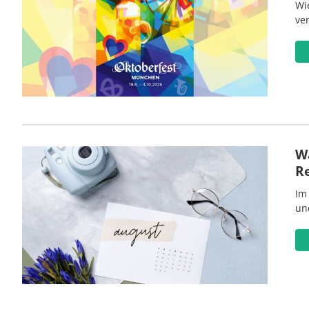
Wi
ve
Wa
R
Im
un