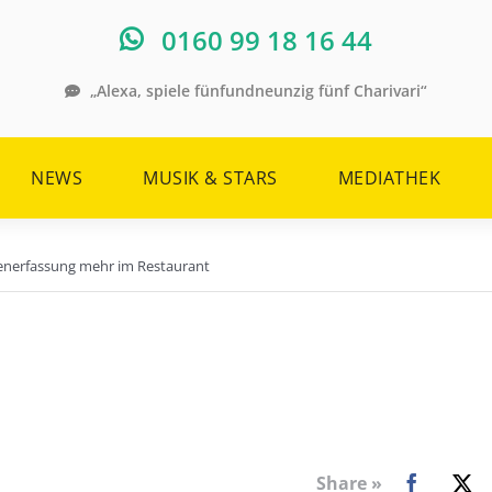
0160 99 18 16 44
„Alexa, spiele fünfundneunzig fünf Charivari“
NEWS
MUSIK & STARS
MEDIATHEK
enerfassung mehr im Restaurant
Share »