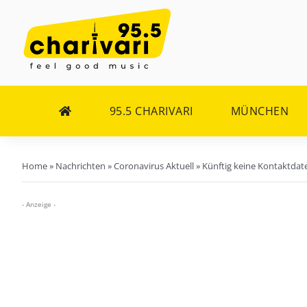
Zum
Inhalt
springen
95.5 CHARIVARI
MÜNCHEN
Home
»
Nachrichten
»
Coronavirus Aktuell
»
Künftig keine Kontaktdat
- Anzeige -