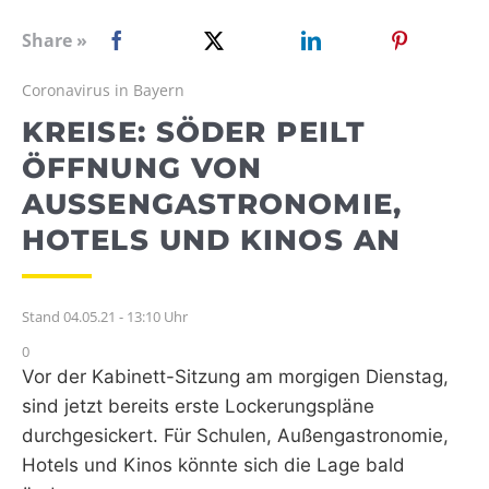
WEBRADIO
Share »
Coronavirus in Bayern
KREISE: SÖDER PEILT
ÖFFNUNG VON
AUSSENGASTRONOMIE, H
OTELS UND KINOS AN
Stand 04.05.21 - 13:10 Uhr
0
Vor der Kabinett-Sitzung am morgigen Dienstag,
sind jetzt bereits erste Lockerungspläne
durchgesickert. Für Schulen, Außengastronomie,
Hotels und Kinos könnte sich die Lage bald