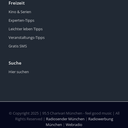
Freizeit
Kino & Serien
Experten-Tipps
Leichter leben Tipps
Veranstaltungs-Tipps
Gratis SMS
Suche
Hier suchen
© Copyright 2025 | 95.5 Charivari München - feel good music | All
Rights Reserved |
Radiosender München
|
Radiowerbung
München
|
Webradio