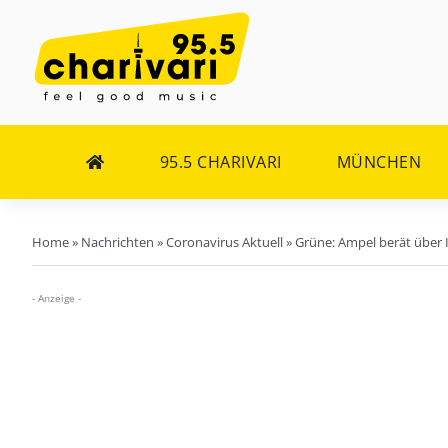
Zum
Inhalt
springen
95.5 CHARIVARI
MÜNCHEN
Home
»
Nachrichten
»
Coronavirus Aktuell
»
Grüne: Ampel berät über I
- Anzeige -