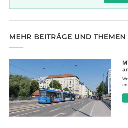
MEHR BEITRÄGE UND THEMEN
MV
a
We
un