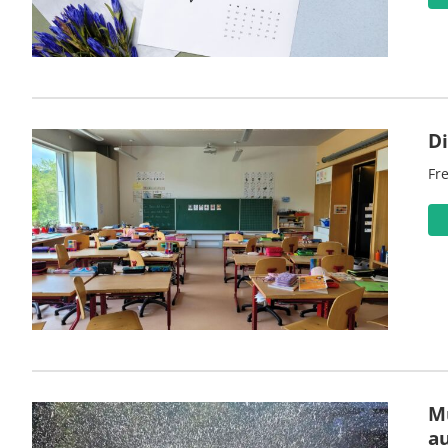
D
Fre
M
a