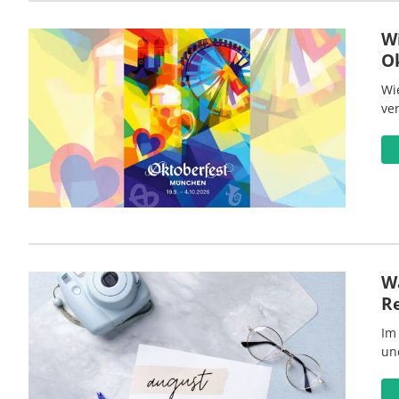
W
O
Wi
ve
Wa
R
Im
un