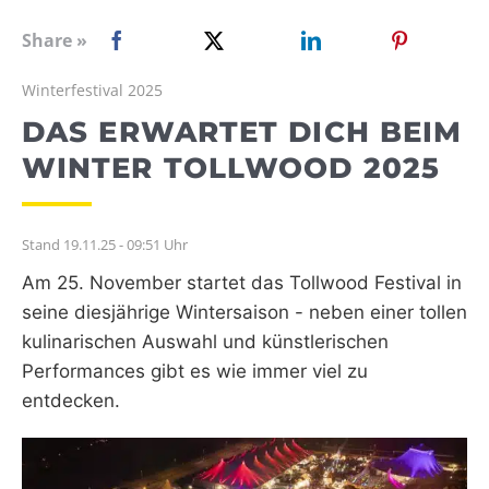
WEBRADIO
Share »
Winterfestival 2025
DAS ERWARTET DICH BEIM
WINTER TOLLWOOD 2025
Stand 19.11.25 - 09:51 Uhr
Am 25. November startet das Tollwood Festival in
seine diesjährige Wintersaison - neben einer tollen
kulinarischen Auswahl und künstlerischen
Performances gibt es wie immer viel zu
entdecken.