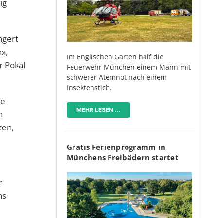
ig
ngert
h»,
Im Englischen Garten half die
r Pokal
Feuerwehr München einem Mann mit
schwerer Atemnot nach einem
Insektenstich.
ie
MEHR LESEN ...
h
ten,
Gratis Ferienprogramm in
Münchens Freibädern startet
r
ns