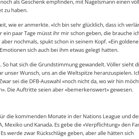
noch als Geschenk empfinden, mit Nagelsmann einen völl
et zu haben.
t, wie er anmerkte. «Ich bin sehr glücklich, dass ich verlä
r ein paar Tage müsst ihr mir schon geben, die brauche ic
aber nochmals, spukt schon in seinem Kopf. «Ein goldene
n Emotionen sich auch bei ihm etwas gelegt hatten.
es. So hat sich die Grundstimmung gewandelt. Völler sieht d
ar unser Wunsch, uns an die Weltspitze heranzuspielen. Ic
. Zwar sei die DFB-Auswahl «noch nicht da, wo wir hin möch
». Die Auftritte seien aber «bemerkenswert» gewesen.
n» für die kommenden Monate in der Nations League und de
A, Mexiko und Kanada. Es gebe die «Verpflichtung» den Fa
 Es werde zwar Rückschläge geben, aber alle hätten sich