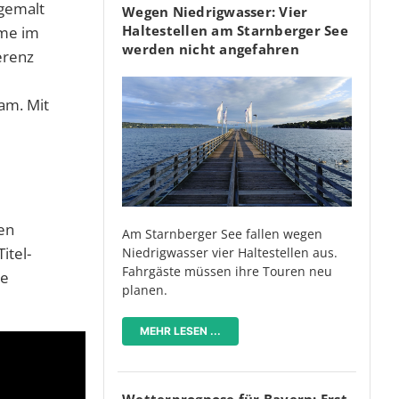
zgemalt
Wegen Niedrigwasser: Vier
Haltestellen am Starnberger See
eme im
werden nicht angefahren
erenz
am. Mit
ßen
Am Starnberger See fallen wegen
itel-
Niedrigwasser vier Haltestellen aus.
Fahrgäste müssen ihre Touren neu
ne
planen.
MEHR LESEN ...
Wetterprognose für Bayern: Erst