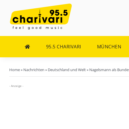
Zum
Inhalt
springen
95.5 CHARIVARI
MÜNCHEN
Home
»
Nachrichten
»
Deutschland und Welt
»
Nagelsmann als Bunde
- Anzeige -