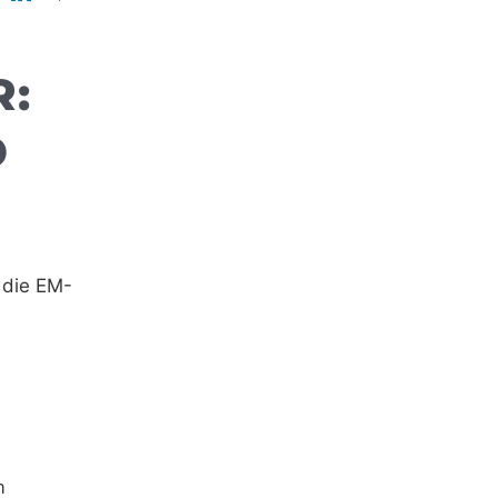
:
D
 die EM-
m