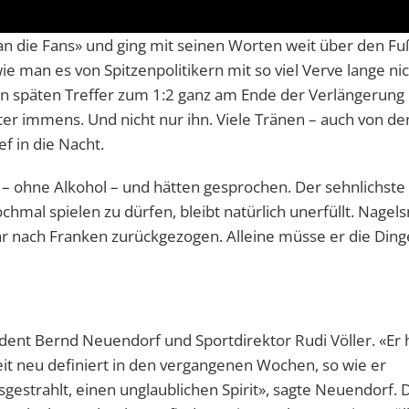
 die Fans» und ging mit seinen Worten weit über den Fu
e man es von Spitzenpolitikern mit so viel Verve lange ni
en späten Treffer zum 1:2 ganz am Ende der Verlängerung
er immens. Und nicht nur ihn. Viele Tränen – auch von de
ef in die Nacht.
 ohne Alkohol – und hätten gesprochen. Der sehnlichste
hmal spielen zu dürfen, bleibt natürlich unerfüllt. Nage
ehr nach Franken zurückgezogen. Alleine müsse er die Ding
ident Bernd Neuendorf und Sportdirektor Rudi Völler. «Er 
it neu definiert in den vergangenen Wochen, so wie er
usgestrahlt, einen unglaublichen Spirit», sagte Neuendorf. 