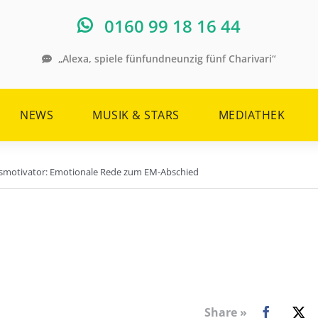
0160 99 18 16 44
„Alexa, spiele fünfundneunzig fünf Charivari“
NEWS
MUSIK & STARS
MEDIATHEK
smotivator: Emotionale Rede zum EM-Abschied
Share »