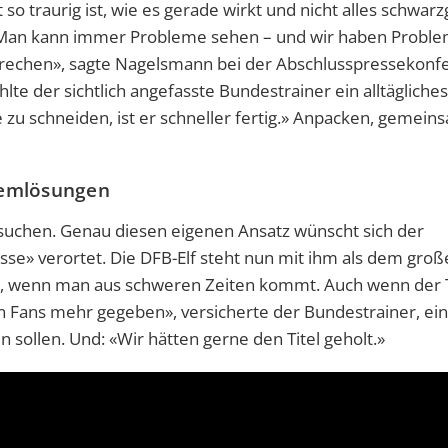
 so traurig ist, wie es gerade wirkt und nicht alles schwar
 Man kann immer Probleme sehen – und wir haben Probl
rechen», sagte Nagelsmann bei der Abschlusspressekonf
te der sichtlich angefasste Bundestrainer ein alltägliches
zu schneiden, ist er schneller fertig.» Anpacken, gemeins
blemlösungen
suchen. Genau diesen eigenen Ansatz wünscht sich der
esse» verortet. Die DFB-Elf steht nun mit ihm als dem gro
st, wenn man aus schweren Zeiten kommt. Auch wenn der T
n Fans mehr gegeben», versicherte der Bundestrainer, ei
sollen. Und: «Wir hätten gerne den Titel geholt.»