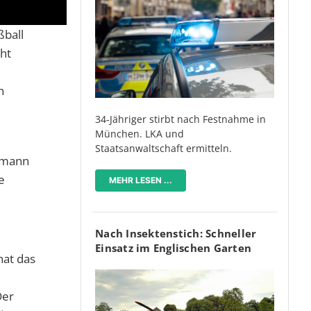
ßball
cht
n
34-Jähriger stirbt nach Festnahme in
München. LKA und
Staatsanwaltschaft ermitteln.
lsmann
e
MEHR LESEN ...
Nach Insektenstich: Schneller
Einsatz im Englischen Garten
hat das
Der