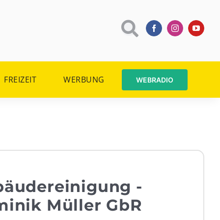
FREIZEIT
WERBUNG
WEBRADIO
bäudereinigung -
minik Müller GbR