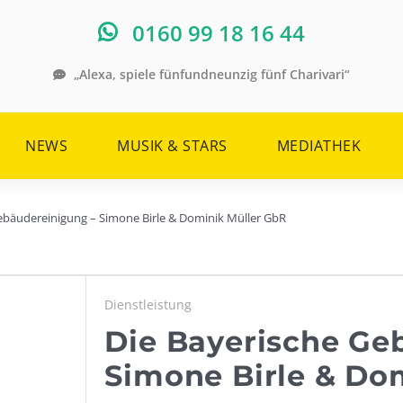
0160 99 18 16 44
„Alexa, spiele fünfundneunzig fünf Charivari“
NEWS
MUSIK & STARS
MEDIATHEK
ebäudereinigung – Simone Birle & Dominik Müller GbR
Dienstleistung
Die Bayerische Ge
Simone Birle & Do