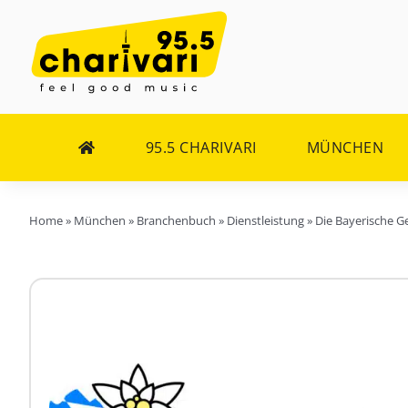
Zum
Inhalt
springen
95.5 CHARIVARI
MÜNCHEN
Home
»
München
»
Branchenbuch
»
Dienstleistung
»
Die Bayerische G