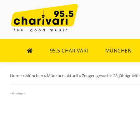
Zum
Inhalt
springen
95.5 CHARIVARI
MÜNCHEN
Home
»
München
»
München aktuell
»
Zeugen gesucht: 28-Jährige Mün
- Anzeige -