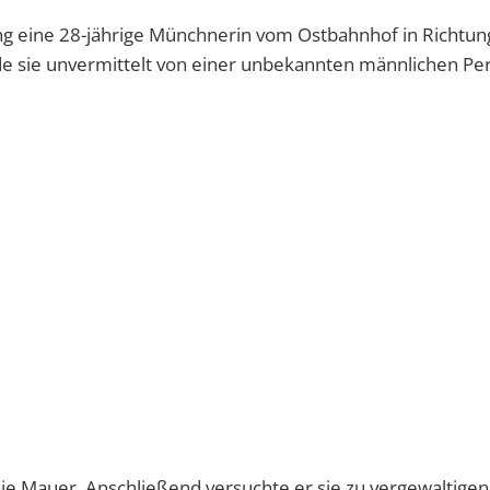
ng eine 28-jährige Münchnerin vom Ostbahnhof in Richtun
rde sie unvermittelt von einer unbekannten männlichen Pe
 Mauer. Anschließend versuchte er sie zu vergewaltigen