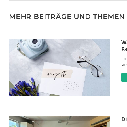
MEHR BEITRÄGE UND THEMEN
Wa
R
Im
un
D