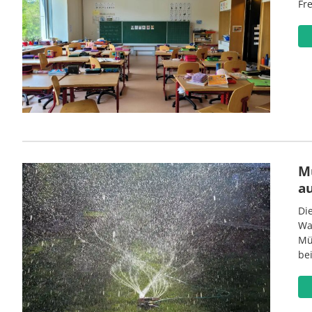
Fre
M
a
Di
Wa
Mü
be