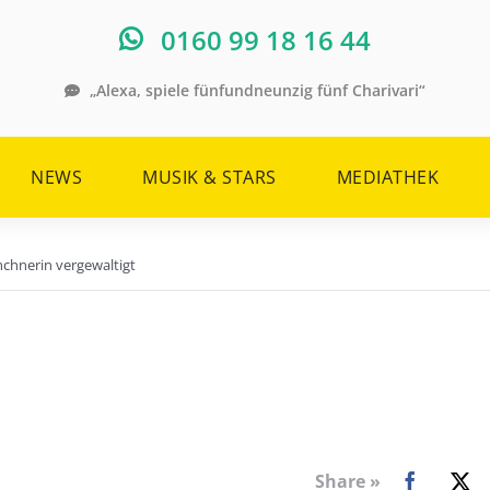
0160 99 18 16 44
„Alexa, spiele fünfundneunzig fünf Charivari“
NEWS
MUSIK & STARS
MEDIATHEK
chnerin vergewaltigt
Share »