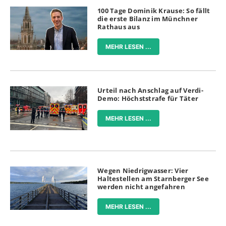
100 Tage Dominik Krause: So fällt
die erste Bilanz im Münchner
Rathaus aus
MEHR LESEN ...
Urteil nach Anschlag auf Verdi-
Demo: Höchststrafe für Täter
MEHR LESEN ...
Wegen Niedrigwasser: Vier
Haltestellen am Starnberger See
werden nicht angefahren
MEHR LESEN ...