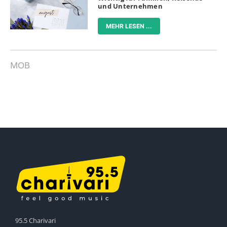
und Unternehmen
MEHR LESEN ...
MOB
95.5 Charivari