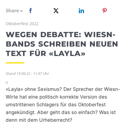
WEBRADIO
Share »
Oktoberfest 2022
WEGEN DEBATTE: WIESN-
BANDS SCHREIBEN NEUEN
TEXT FÜR «LAYLA»
Stand 15.09.22 - 11:47 Uhr
0
«Layla» ohne Sexismus? Der Sprecher der Wiesn-
Wirte hat eine politisch korrekte Version des
umstrittenen Schlagers für das Oktoberfest
angekündigt. Aber geht das so einfach? Was ist
denn mit dem Urheberrecht?