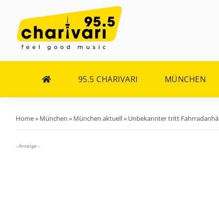
Zum
Inhalt
springen
95.5 CHARIVARI
MÜNCHEN
Home
»
München
»
München aktuell
»
Unbekannter tritt Fahrradanhä
- Anzeige -