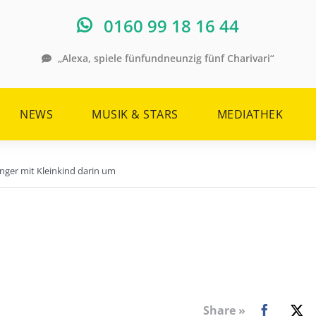
0160 99 18 16 44
„Alexa, spiele fünfundneunzig fünf Charivari“
NEWS
MUSIK & STARS
MEDIATHEK
nger mit Kleinkind darin um
Share »