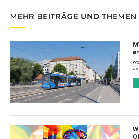
MEHR BEITRÄGE UND THEMEN
MV
a
We
un
W
O