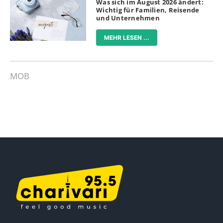
Was sich im August 2026 ändert:
Wichtig für Familien, Reisende
und Unternehmen
MEHR LESEN ...
MOB