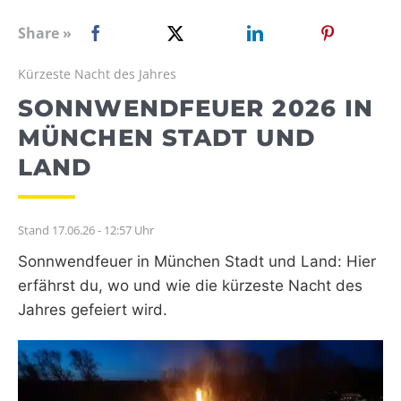
WEBRADIO
Share »
Kürzeste Nacht des Jahres
SONNWENDFEUER 2026 IN
MÜNCHEN STADT UND
LAND
Stand 17.06.26 - 12:57 Uhr
Sonnwendfeuer in München Stadt und Land: Hier
erfährst du, wo und wie die kürzeste Nacht des
Jahres gefeiert wird.