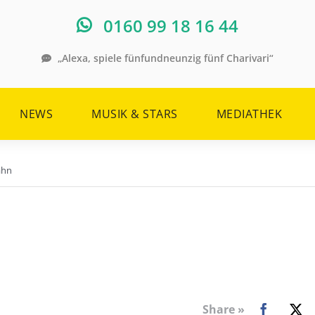
0160 99 18 16 44
„Alexa, spiele fünfundneunzig fünf Charivari“
NEWS
MUSIK & STARS
MEDIATHEK
ahn
Share »