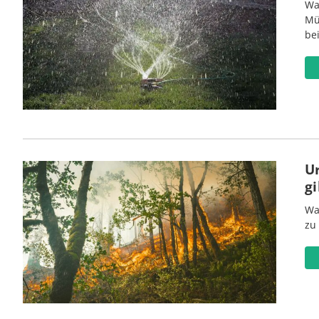
Wa
Mü
be
U
gi
Wa
zu