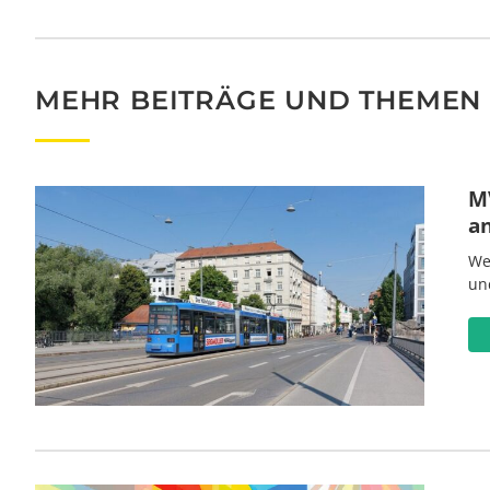
MEHR BEITRÄGE UND THEMEN
MV
a
We
un