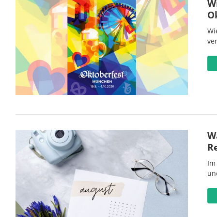
W
O
Wi
ve
Wa
R
Im
un