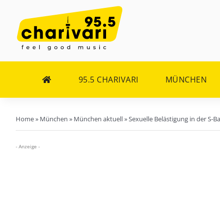
Zum
Inhalt
springen
95.5 CHARIVARI
MÜNCHEN
Home
»
München
»
München aktuell
»
Sexuelle Belästigung in der S-B
- Anzeige -