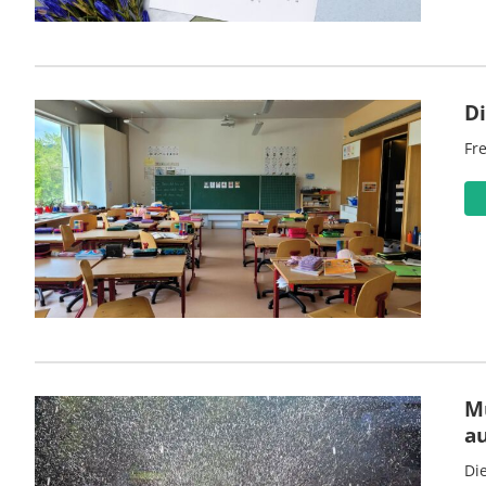
D
Fre
M
a
Di