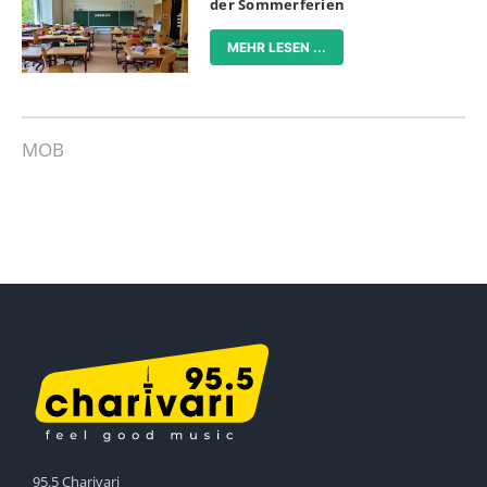
der Sommerferien
MEHR LESEN ...
MOB
95.5 Charivari