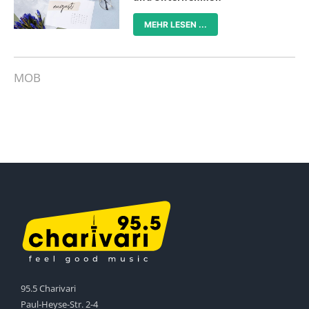
MEHR LESEN ...
MOB
95.5 Charivari
Paul-Heyse-Str. 2-4