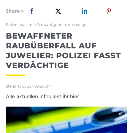
WEBRADIO
Share »
Polizei war mit Großaufgebot unterwegs
BEWAFFNETER
RAUBÜBERFALL AUF
JUWELIER: POLIZEI FASST
VERDÄCHTIGE
Stand 18.06.26 - 09:28 Uhr
Alle aktuellen Infos lest ihr hier