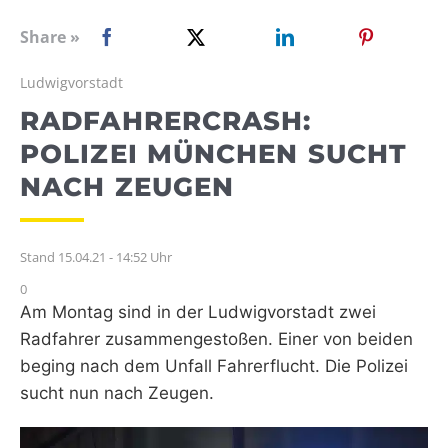
WEBRADIO
Share »
Ludwigvorstadt
RADFAHRERCRASH:
POLIZEI MÜNCHEN SUCHT
NACH ZEUGEN
Stand 15.04.21 - 14:52 Uhr
0
Am Montag sind in der Ludwigvorstadt zwei
Radfahrer zusammengestoßen. Einer von beiden
beging nach dem Unfall Fahrerflucht. Die Polizei
sucht nun nach Zeugen.