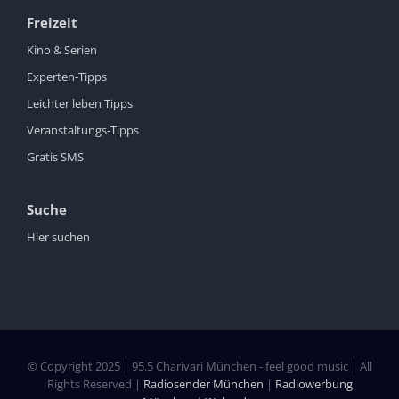
Freizeit
Kino & Serien
Experten-Tipps
Leichter leben Tipps
Veranstaltungs-Tipps
Gratis SMS
Suche
Hier suchen
© Copyright 2025 | 95.5 Charivari München - feel good music | All
Rights Reserved |
Radiosender München
|
Radiowerbung