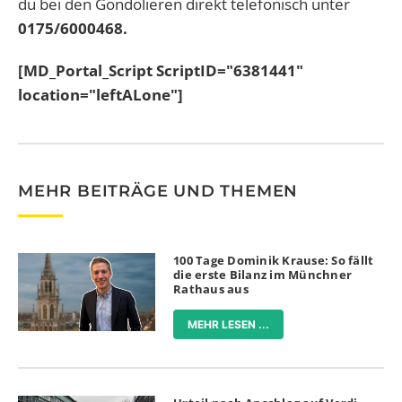
du bei den Gondolieren direkt telefonisch unter
0175/6000468.
[MD_Portal_Script ScriptID="6381441"
location="leftALone"]
MEHR BEITRÄGE UND THEMEN
100 Tage Dominik Krause: So fällt
die erste Bilanz im Münchner
Rathaus aus
MEHR LESEN ...