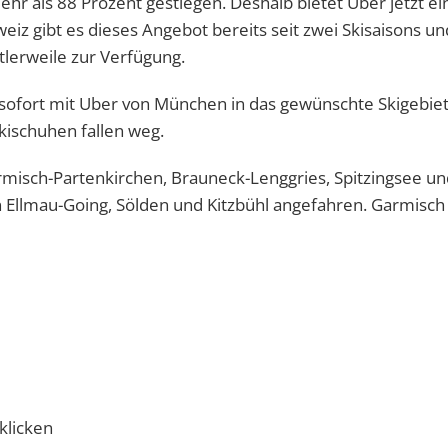
hr als 88 Prozent gestiegen. Deshalb bietet Uber jetzt ein
eiz gibt es dieses Angebot bereits seit zwei Skisaisons un
tlerweile zur Verfügung.
 sofort mit Uber von München in das gewünschte Skigebiet
kischuhen fallen weg.
rmisch-Partenkirchen, Brauneck-Lenggries, Spitzingsee un
Ellmau-Going, Sölden und Kitzbühl angefahren. Garmisch
klicken