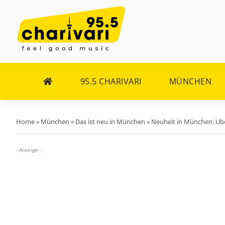
Zum
Inhalt
springen
95.5 CHARIVARI
MÜNCHEN
Home
»
München
»
Das ist neu in München
»
Neuheit in München: Uber
- Anzeige -