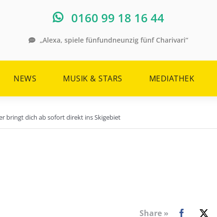
0160 99 18 16 44
„Alexa, spiele fünfundneunzig fünf Charivari“
NEWS
MUSIK & STARS
MEDIATHEK
 bringt dich ab sofort direkt ins Skigebiet
Share »