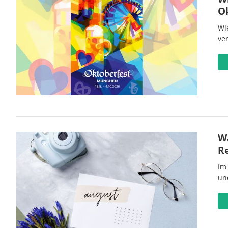
O
Wi
ve
Wa
R
Im
un