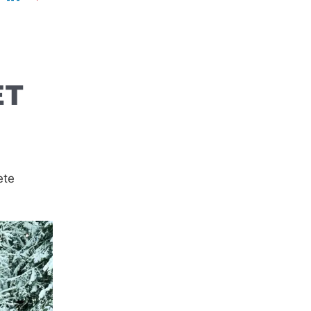
ET
ete