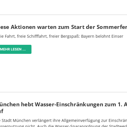
iese Aktionen warten zum Start der Sommerfe
ie Fahrt, freie Schifffahrt, freier Bergspaß: Bayern belohnt Einser
MEHR LESEN ...
ünchen hebt Wasser-Einschränkungen zum 1. 
uf
e Stadt München verlängert ihre Allgemeinverfügung zur Einschrä
ssernutzung nicht. Auch die Wasser-Sparanordnung der Stadtwer