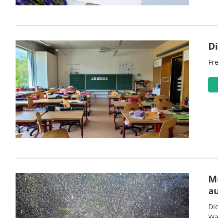
D
Fre
M
a
Di
Wa