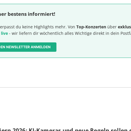
er bestens informiert!
erpasst du keine Highlights mehr. Von
Top-Konzerten
über
exklus
 live
- wir liefern dir wöchentlich alles Wichtige direkt in dein Postf
 DEN NEWSLETTER ANMELDEN
iesn 2026: KI-Kameras und neue Regeln sollen 