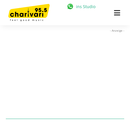
Zum
ins Studio
Inhalt
Togg
springen
Navi
HOME
- Anzeige -
95.5 CHARIVARI
MÜNCHEN
NEWS
MUSIK & STARS
MEDIATHEK
FREIZEIT
WERBUNG