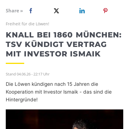
WEBRADIO
Share »
Freiheit für die Löwen!
KNALL BEI 1860 MÜNCHEN:
TSV KÜNDIGT VERTRAG
MIT INVESTOR ISMAIK
Stand 04.06.26 - 22:17 Uhr
Die Löwen kündigen nach 15 Jahren die
Kooperation mit Investor Ismaik - das sind die
Hintergründe!