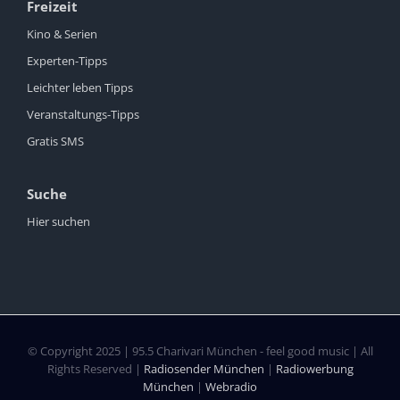
Freizeit
Kino & Serien
Experten-Tipps
Leichter leben Tipps
Veranstaltungs-Tipps
Gratis SMS
Suche
Hier suchen
© Copyright 2025 | 95.5 Charivari München - feel good music | All
Rights Reserved |
Radiosender München
|
Radiowerbung
München
|
Webradio