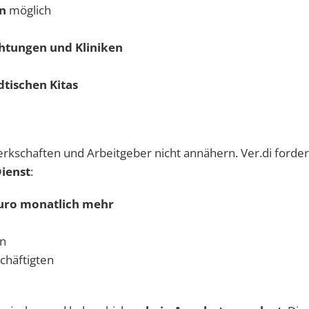
n
möglich
htungen und Kliniken
dtischen Kitas
kschaften und Arbeitgeber nicht annähern. Ver.di fordert
Dienst
:
uro monatlich mehr
en
chäftigten