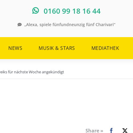
0160 99 18 16 44
„Alexa, spiele fünfundneunzig fünf Charivari“
NEWS
MUSIK & STARS
MEDIATHEK
Streiks für nächste Woche angekündigt
Share »