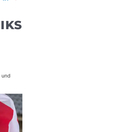
EIKS
e und