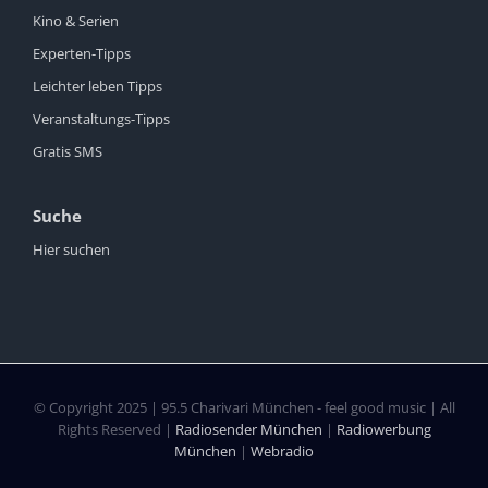
Kino & Serien
Experten-Tipps
Leichter leben Tipps
Veranstaltungs-Tipps
Gratis SMS
Suche
Hier suchen
© Copyright 2025 | 95.5 Charivari München - feel good music | All
Rights Reserved |
Radiosender München
|
Radiowerbung
München
|
Webradio