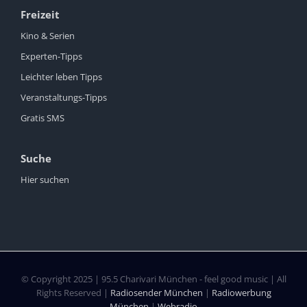
Freizeit
Kino & Serien
Experten-Tipps
Leichter leben Tipps
Veranstaltungs-Tipps
Gratis SMS
Suche
Hier suchen
© Copyright 2025 | 95.5 Charivari München - feel good music | All
Rights Reserved |
Radiosender München
|
Radiowerbung
München
|
Webradio