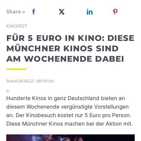
WEBRADIO
Share »
KINOFEST
FÜR 5 EURO IN KINO: DIESE
MÜNCHNER KINOS SIND
AM WOCHENENDE DABEI
Stand 08.09.22 - 09:19 Uhr
0
Hunderte Kinos in ganz Deutschland bieten an
diesem Wochenende vergünstigte Vorstellungen
an. Der Kinobesuch kostet nur 5 Euro pro Person.
Diese Münchner Kinos machen bei der Aktion mit.