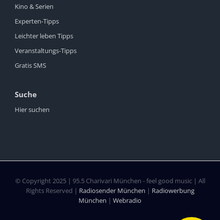
Kino & Serien
Experten-Tipps
Leichter leben Tipps
Veranstaltungs-Tipps
Gratis SMS
Suche
Hier suchen
© Copyright 2025 | 95.5 Charivari München - feel good music | All
Rights Reserved |
Radiosender München
|
Radiowerbung
München
|
Webradio