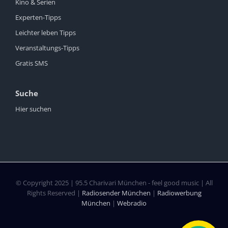
Kino & Serien
Experten-Tipps
Leichter leben Tipps
Veranstaltungs-Tipps
Gratis SMS
Suche
Hier suchen
© Copyright 2025 | 95.5 Charivari München - feel good music | All
Rights Reserved |
Radiosender München
|
Radiowerbung
München
|
Webradio