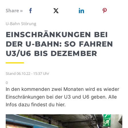
WEBRADIO
Share »
U-Bahn Störung
EINSCHRÄNKUNGEN BEI
DER U-BAHN: SO FAHREN
U3/U6 BIS DEZEMBER
Stand 06.10.22 - 15:37 Uhr
0
In den kommenden zwei Monaten wird es wieder
Einschränkungen bei der U3 und U6 geben. Alle
Infos dazu findest du hier.