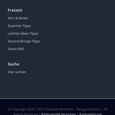
Freizeit
Kino & Serien
Experten-Tipps
Leichter leben Tipps
Veranstaltungs-Tipps
Gratis SMS
Suche
Hier suchen
© Copyright 2025 | 95.5 Charivari München - feel good music | All
Rights Reserved |
Radiosender München
|
Radiowerbung