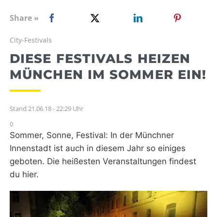
WEBRADIO
Share »
City-Festivals
DIESE FESTIVALS HEIZEN
MÜNCHEN IM SOMMER EIN!
Stand 21.06.18 - 22:29 Uhr
0
Sommer, Sonne, Festival: In der Münchner
Innenstadt ist auch in diesem Jahr so einiges
geboten. Die heißesten Veranstaltungen findest
du hier.