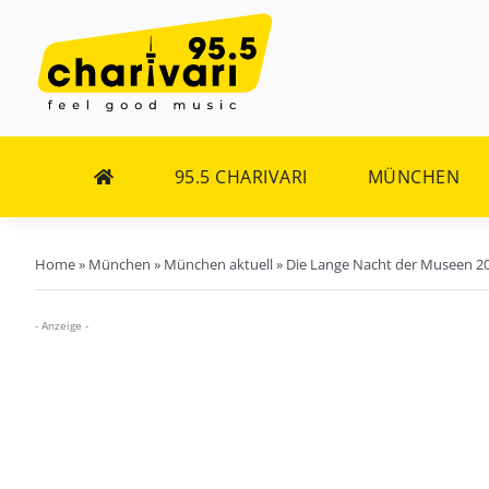
Zum
Inhalt
springen
95.5 CHARIVARI
MÜNCHEN
Home
»
München
»
München aktuell
»
Die Lange Nacht der Museen 2
- Anzeige -