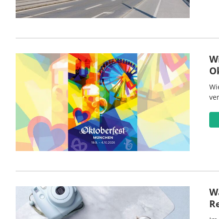
W
O
Wi
ve
Wa
R