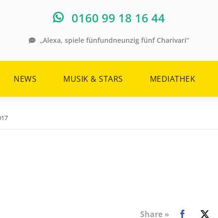
0160 99 18 16 44
„Alexa, spiele fünfundneunzig fünf Charivari“
NEWS
MUSIK & STARS
MEDIATHEK
017
Share »