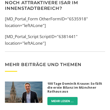
NOCH ATTRAKTIVERE ISAR IM
INNENSTADTBEREICH?
[MD_Portal_Form OtherFormID="6535918"
location="leftALone"]
[MD_Portal_Script ScriptID="6381441"
location="leftALone"]
MEHR BEITRÄGE UND THEMEN
100 Tage Dominik Krause: So fällt
die erste Bilanz im Münchner
Rathaus aus
MEHR LESEN ...