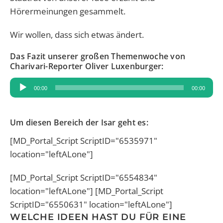
Hörermeinungen gesammelt.
Wir wollen, dass sich etwas ändert.
Das Fazit unserer großen Themenwoche von
Charivari-Reporter Oliver Luxenburger:
Audio-
00:00
00:00
Player
Um diesen Bereich der Isar geht es:
[MD_Portal_Script ScriptID="6535971"
location="leftALone"]
[MD_Portal_Script ScriptID="6554834"
location="leftALone"] [MD_Portal_Script
ScriptID="6550631" location="leftALone"]
WELCHE IDEEN HAST DU FÜR EINE