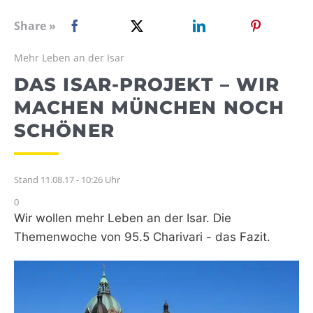
WEBRADIO
Share »
Mehr Leben an der Isar
DAS ISAR-PROJEKT – WIR
MACHEN MÜNCHEN NOCH
SCHÖNER
Stand 11.08.17 - 10:26 Uhr
0
Wir wollen mehr Leben an der Isar. Die
Themenwoche von 95.5 Charivari - das Fazit.