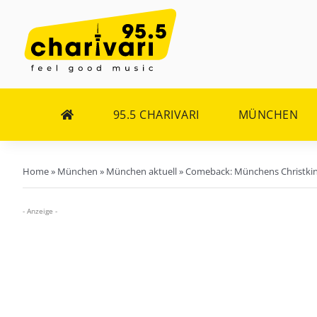
Zum
Inhalt
springen
95.5 CHARIVARI
MÜNCHEN
Home
»
München
»
München aktuell
»
Comeback: Münchens Christkind
- Anzeige -