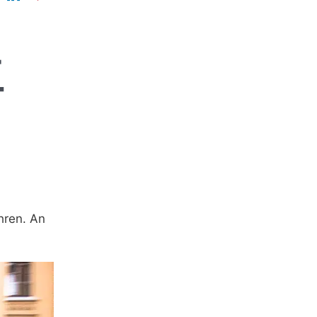
-
T
hren. An