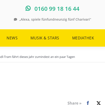
0160 99 18 16 44
„Alexa, spiele fünfundneunzig fünf Charivari“
NEWS
MUSIK & STARS
MEDIATHEK
l-Tram fährt dieses Jahr zumindest an ein paar Tagen
Share »