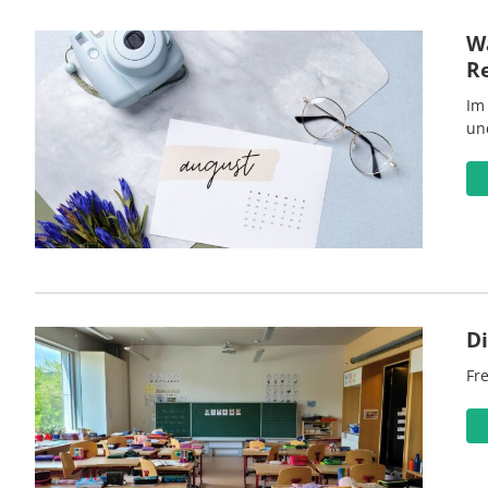
Wa
R
Im
un
D
Fre