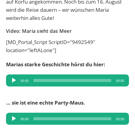
auf Korfu angekommen. Noch bis zum 16. August
wird die Reise dauern – wir wünschen Maria
weiterhin alles Gute!
Video: Maria sieht das Meer
[MD_Portal_Script ScriptID="9492549"
location="leftALone"]
Marias starke Geschichte hörst du hier:
Audio-
00:00
00:00
Player
… sie ist eine echte Party-Maus.
Audio-
00:00
00:00
Player