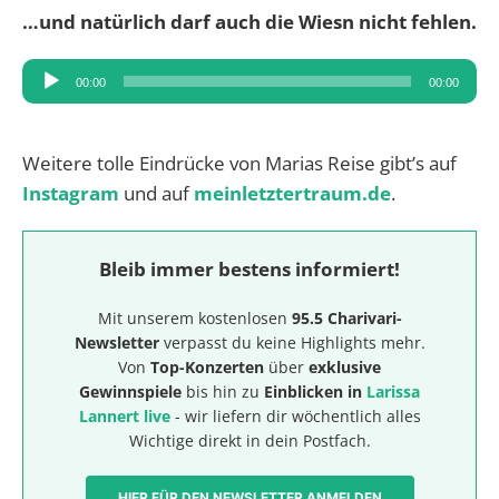
…und natürlich darf auch die Wiesn nicht fehlen.
Audio-
00:00
00:00
Player
Weitere tolle Eindrücke von Marias Reise gibt’s auf
Instagram
und auf
meinletztertraum.de
.
Bleib immer bestens informiert!
Mit unserem kostenlosen
95.5 Charivari-
Newsletter
verpasst du keine Highlights mehr.
Von
Top-Konzerten
über
exklusive
Gewinnspiele
bis hin zu
Einblicken in
Larissa
Lannert live
- wir liefern dir wöchentlich alles
Wichtige direkt in dein Postfach.
HIER FÜR DEN NEWSLETTER ANMELDEN