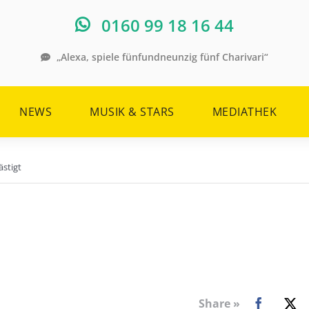
0160 99 18 16 44
„Alexa, spiele fünfundneunzig fünf Charivari“
NEWS
MUSIK & STARS
MEDIATHEK
ästigt
Share »