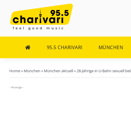
Zum
Inhalt
springen
95.5 CHARIVARI
MÜNCHEN
Home
»
München
»
München aktuell
»
28-Jährige in U-Bahn sexuell bel
- Anzeige -