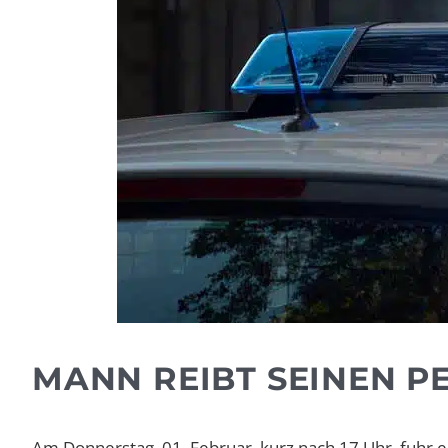
MANN REIBT SEINEN P
Am Donnerstag, 01. Februar, kurz nach 17 Uhr, fuhr e