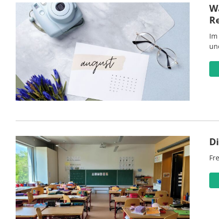
Wa
R
Im
un
D
Fre