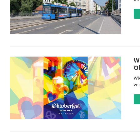
W
O
Wi
ve