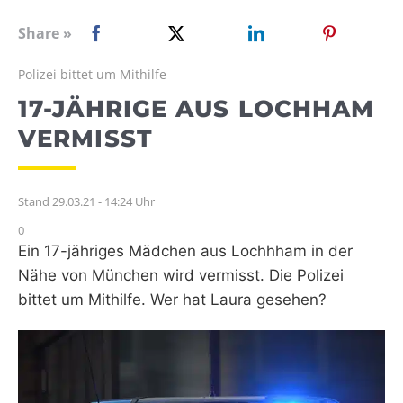
WEBRADIO
Share »
Polizei bittet um Mithilfe
17-JÄHRIGE AUS LOCHHAM
VERMISST
Stand 29.03.21 - 14:24 Uhr
0
Ein 17-jähriges Mädchen aus Lochhham in der
Nähe von München wird vermisst. Die Polizei
bittet um Mithilfe. Wer hat Laura gesehen?