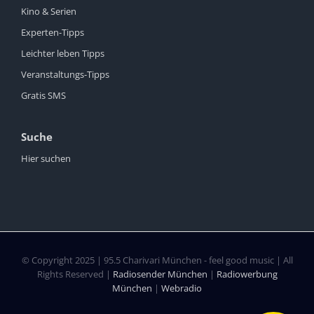
Kino & Serien
Experten-Tipps
Leichter leben Tipps
Veranstaltungs-Tipps
Gratis SMS
Suche
Hier suchen
© Copyright 2025 | 95.5 Charivari München - feel good music | All
Rights Reserved |
Radiosender München
|
Radiowerbung
München
|
Webradio