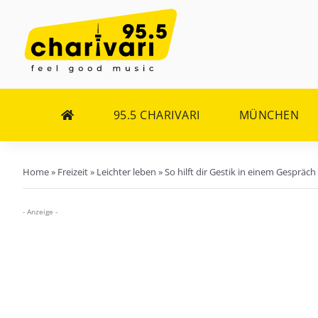
Zum
Inhalt
springen
95.5 CHARIVARI
MÜNCHEN
Home
»
Freizeit
»
Leichter leben
»
So hilft dir Gestik in einem Gespräch
- Anzeige -