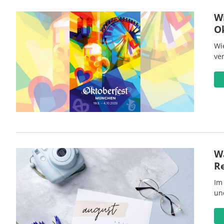
W
O
Wi
ve
Wa
R
Im
un