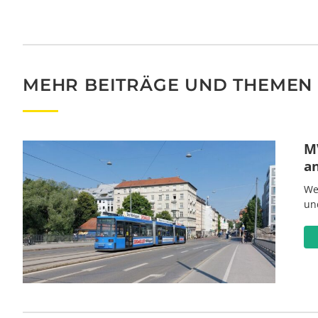
MEHR BEITRÄGE UND THEMEN
MV
a
We
un