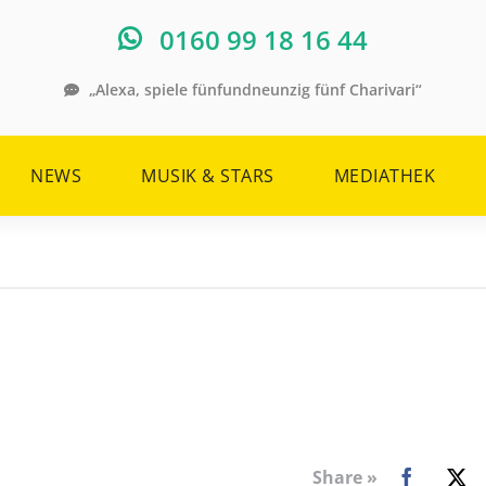
0160 99 18 16 44
„Alexa, spiele fünfundneunzig fünf Charivari“
NEWS
MUSIK & STARS
MEDIATHEK
Share »