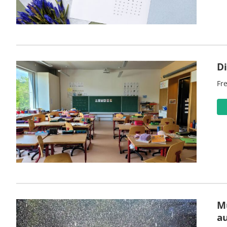
D
Fre
M
a