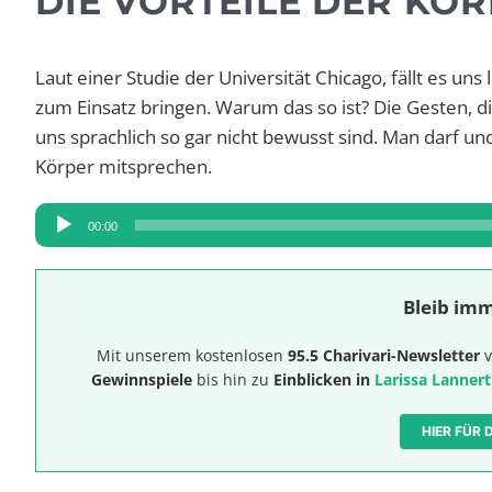
DIE VORTEILE DER KÖ
Laut einer Studie der Universität Chicago, fällt es u
zum Einsatz bringen. Warum das so ist? Die Gesten, 
uns sprachlich so gar nicht bewusst sind. Man darf u
Körper mitsprechen.
Audio-
00:00
Player
Bleib imm
Mit unserem kostenlosen
95.5 Charivari-Newsletter
v
Gewinnspiele
bis hin zu
Einblicken in
Larissa Lannert
HIER FÜR