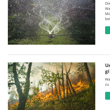
Di
Wa
Mü
be
U
gi
Wa
zu