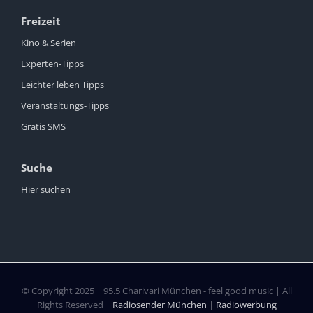
Freizeit
Kino & Serien
Experten-Tipps
Leichter leben Tipps
Veranstaltungs-Tipps
Gratis SMS
Suche
Hier suchen
© Copyright 2025 | 95.5 Charivari München - feel good music | All
Rights Reserved |
Radiosender München
|
Radiowerbung