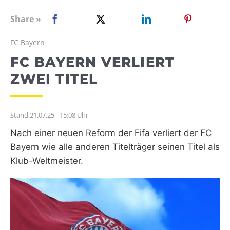
WEBRADIO
Share »
FC Bayern
FC BAYERN VERLIERT
ZWEI TITEL
Stand 21.07.25 - 15:08 Uhr
Nach einer neuen Reform der Fifa verliert der FC
Bayern wie alle anderen Titelträger seinen Titel als
Klub-Weltmeister.