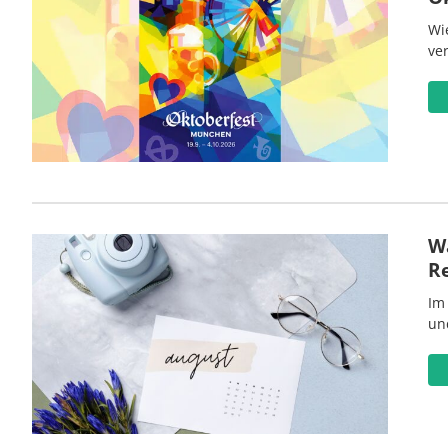
Wi
ve
Wa
R
Im
un