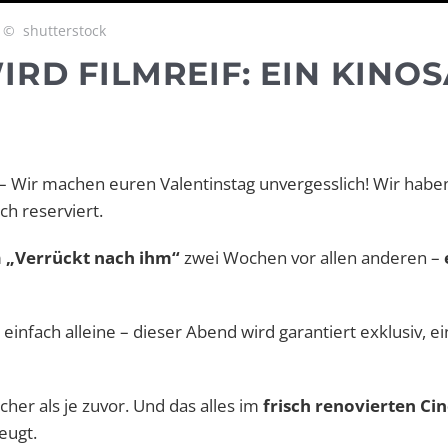
© shutterstock
RD FILMREIF: EIN KINO
– Wir machen euren Valentinstag unvergesslich! Wir habe
ch reserviert.
m
„Verrückt nach ihm“
zwei Wochen vor allen anderen –
infach alleine – dieser Abend wird garantiert exklusiv, e
her als je zuvor. Und das alles im
frisch renovierten C
eugt.