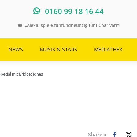
0160 99 18 16 44
„Alexa, spiele fünfundneunzig fünf Charivari“
NEWS
MUSIK & STARS
MEDIATHEK
Special mit Bridget Jones
Share »