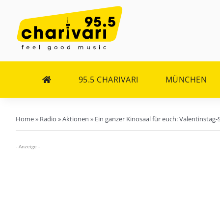
Zum
Inhalt
springen
95.5 CHARIVARI
MÜNCHEN
Home
»
Radio
»
Aktionen
»
Ein ganzer Kinosaal für euch: Valentinstag-
- Anzeige -