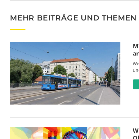
MEHR BEITRÄGE UND THEMEN
MV
a
We
un
W
O