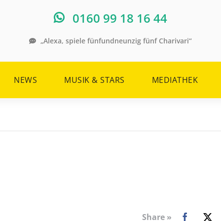
0160 99 18 16 44
„Alexa, spiele fünfundneunzig fünf Charivari“
NEWS
MUSIK & STARS
MEDIATHEK
Share »