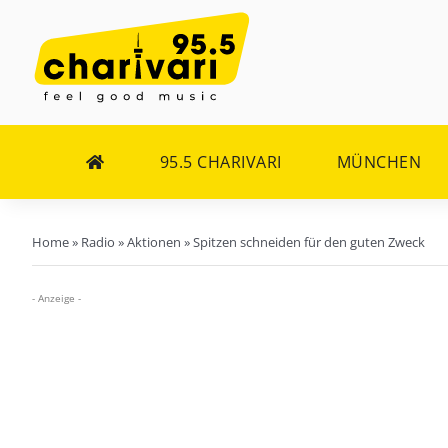
Zum
Inhalt
springen
95.5 CHARIVARI
MÜNCHEN
Home
»
Radio
»
Aktionen
»
Spitzen schneiden für den guten Zweck
- Anzeige -