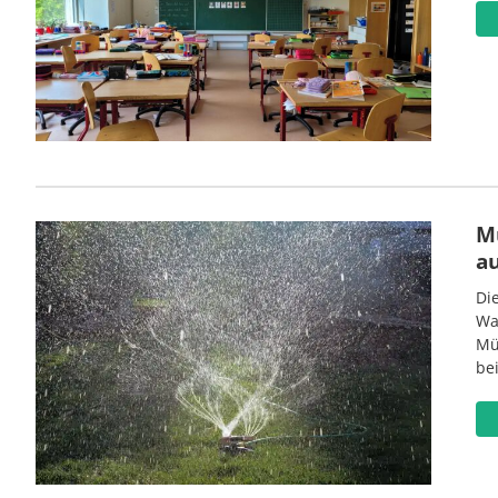
M
a
Di
Wa
Mü
be