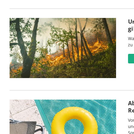
U
gi
Wa
zu
Ab
R
Vo
un
So