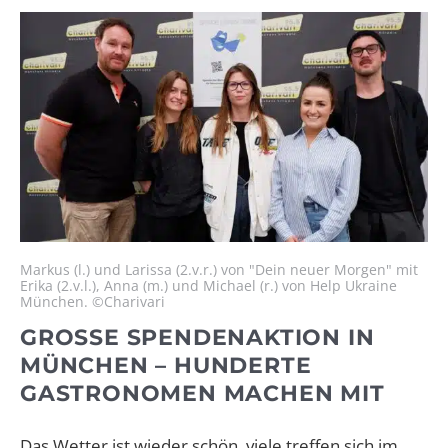
Markus (l.) und Larissa (2.v.r.) von "Dein neuer Morgen" mit
Erika (2.v.l.),
Anna (m.) und Michael (r.) von Help Ukraine
München.
©Charivari
GROSSE SPENDENAKTION IN M
ÜNCHEN – HUNDERTE G
ASTRONOMEN MACHEN MIT
Das Wetter ist wieder schön, viele treffen sich im