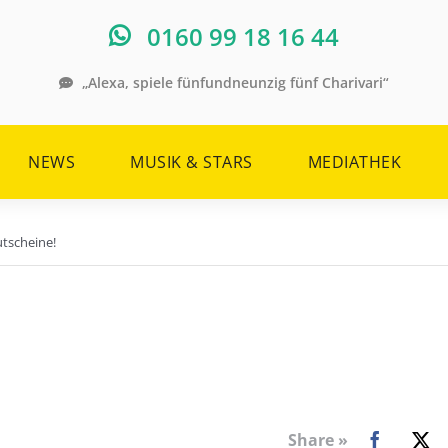
0160 99 18 16 44
„Alexa, spiele fünfundneunzig fünf Charivari“
NEWS
MUSIK & STARS
MEDIATHEK
utscheine!
Share »