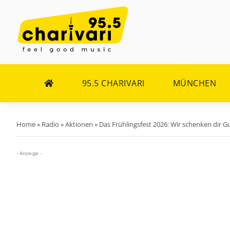
Zum
Inhalt
springen
95.5 CHARIVARI
MÜNCHEN
Home
»
Radio
»
Aktionen
»
Das Frühlingsfest 2026: Wir schenken dir G
- Anzeige -