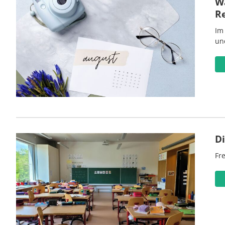
Wa
R
Im
un
D
Fre