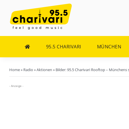
Zum
Inhalt
springen
95.5 CHARIVARI
MÜNCHEN
Home
»
Radio
»
Aktionen
»
Bilder: 95.5 Charivari Rooftop – München
- Anzeige -