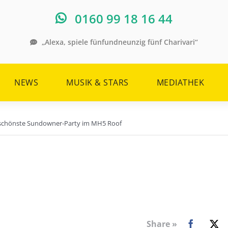
0160 99 18 16 44
„Alexa, spiele fünfundneunzig fünf Charivari“
NEWS
MUSIK & STARS
MEDIATHEK
s schönste Sundowner-Party im MH5 Roof
Share »