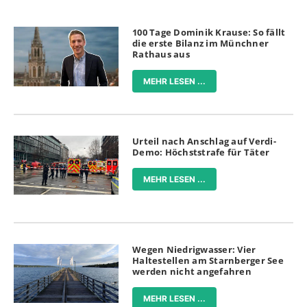
100 Tage Dominik Krause: So fällt
die erste Bilanz im Münchner
Rathaus aus
MEHR LESEN ...
Urteil nach Anschlag auf Verdi-
Demo: Höchststrafe für Täter
MEHR LESEN ...
Wegen Niedrigwasser: Vier
Haltestellen am Starnberger See
werden nicht angefahren
MEHR LESEN ...